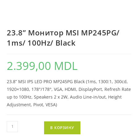
23.8” Монитор MSI MP245PG/
1ms/ 100Hz/ Black
2.399,00
MDL
23.8” MSI IPS LED PRO MP245PG Black (1ms, 1300:1, 300cd,
1920×1080, 178°/178°, VGA, HDMI, DisplayPort, Refresh Rate
up to 100Hz, Speakers 2 x 2W, Audio Line-in/out, Height
Adjustment, Pivot, VESA)
В КОРЗИНУ