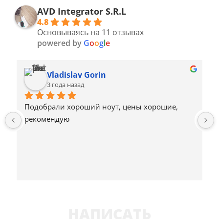
AVD Integrator S.R.L
4.8
Основываясь на 11 отзывах
powered by
G
o
o
g
l
e
Vladislav Gorin
3 года назад
Подобрали хороший ноут, цены хорошие, 
рекомендую
НАПИСАТЬ