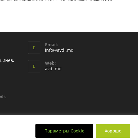
Email:
info@avdi.md
шинев,
Web:
avdi.md
er,
Параметры Cookie
Хорошо
 данных GDPR
Политика конфиденциальности
Условия использования