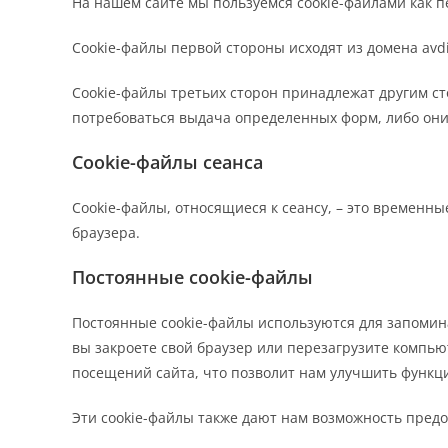
На нашем сайте мы пользуемся cookie-файлами как пе
Сookie-файлы первой стороны исходят из домена avd
Сookie-файлы третьих сторон принадлежат другим ст
потребоваться выдача определенных форм, либо он
Cookie-файлы сеанса
Сookie-файлы, относящиеся к сеансу, – это временн
браузера.
Постоянные cookie-файлы
Постоянные cookie-файлы используются для запомина
вы закроете свой браузер или перезагрузите компь
посещений сайта, что позволит нам улучшить функци
Эти cookie-файлы также дают нам возможность пред