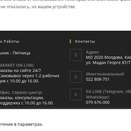
 не отказались, на вашем устройстве.
к Работы
Контакты
Адрес:
ьник - Пятница
MD 2020 Молдова, Ки
ул. Мадан Георге 87/7
MARKET ON-LINE:
Заказы на сайте 24/7.
Многоканальный
Самовывоз через 1-2 рабочих
022 808-751
дня с 10.00 до 16.00.
5G LINE (Telegram, Vib
Офис, Сервис-центр:
WhatsApp):
Заказы, консультации,
079 676-000
поддержка с 10.00 до 16.00.
чтения в параметрах.
Узнать больше
Защита прав потребителей
Защита