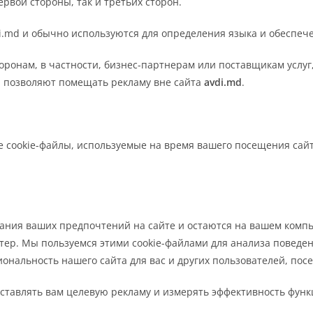
рвой стороны, так и третьих сторон.
i.md и обычно используются для определения языка и обеспеч
оронам, в частности, бизнес-партнерам или поставщикам услуг,
и позволяют помещать рекламу вне сайта
avdi.md
.
ые cookie-файлы, используемые на время вашего посещения сай
ния ваших предпочтений на сайте и остаются на вашем компью
ютер. Мы пользуемся этими cookie-файлами для анализа поведе
ональность нашего сайта для вас и других пользователей, по
оставлять вам целевую рекламу и измерять эффективность фун