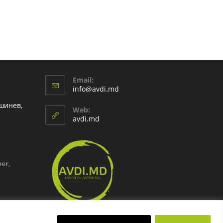
Email:
info@avdi.md
шинев,
Web:
avdi.md
er,