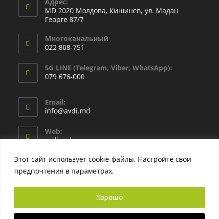
Адрес:
MD 2020 Молдова, Кишинев, ул. Мадан
Георге 87/7
Многоканальный
022 808-751
5G LINE (Telegram, Viber, WhatsApp):
079 676-000
Email:
info@avdi.md
Web:
avdi.md
Этот сайт использует cookie-файлы. Настройте свои
предпочтения в параметрах.
Узнать больше
Хорошо
Защита прав потребителей
Защита данных GDPR
Политика конфиденциальности
Условия использования