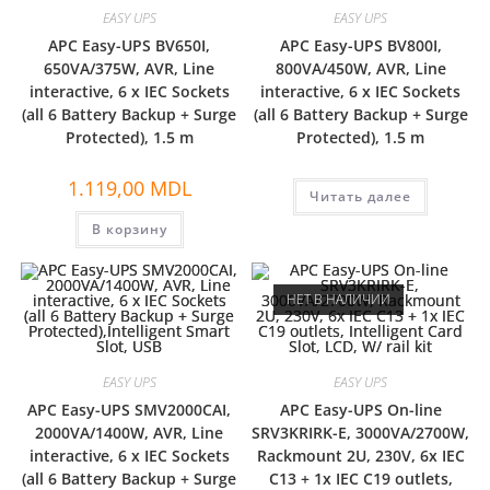
EASY UPS
EASY UPS
APC Easy-UPS BV650I,
APC Easy-UPS BV800I,
650VA/375W, AVR, Line
800VA/450W, AVR, Line
interactive, 6 x IEC Sockets
interactive, 6 x IEC Sockets
(all 6 Battery Backup + Surge
(all 6 Battery Backup + Surge
Protected), 1.5 m
Protected), 1.5 m
1.119,00
MDL
Читать далее
В корзину
НЕТ В НАЛИЧИИ
EASY UPS
EASY UPS
APC Easy-UPS SMV2000CAI,
APC Easy-UPS On-line
2000VA/1400W, AVR, Line
SRV3KRIRK-E, 3000VA/2700W,
interactive, 6 x IEC Sockets
Rackmount 2U, 230V, 6x IEC
(all 6 Battery Backup + Surge
C13 + 1x IEC C19 outlets,