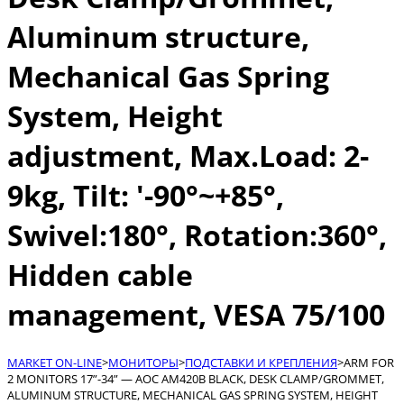
Aluminum structure,
Mechanical Gas Spring
System, Height
adjustment, Max.Load: 2-
9kg, Tilt: '-90°~+85°,
Swivel:180°, Rotation:360°,
Hidden cable
management, VESA 75/100
МАRКЕТ ON-LINE
>
МОНИТОРЫ
>
ПОДСТАВКИ И КРЕПЛЕНИЯ
>
ARM FOR
2 MONITORS 17”-34” — AOC AM420B BLACK, DESK CLAMP/GROMMET,
ALUMINUM STRUCTURE, MECHANICAL GAS SPRING SYSTEM, HEIGHT