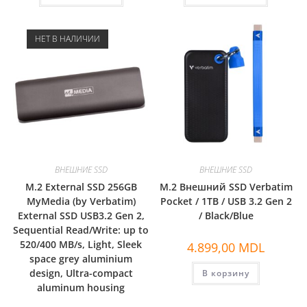
НЕТ В НАЛИЧИИ
ВНЕШНИЕ SSD
ВНЕШНИЕ SSD
M.2 External SSD 256GB
M.2 Внешний SSD Verbatim
MyMedia (by Verbatim)
Pocket / 1TB / USB 3.2 Gen 2
External SSD USB3.2 Gen 2,
/ Black/Blue
Sequential Read/Write: up to
520/400 MB/s, Light, Sleek
4.899,00
MDL
space grey aluminium
design, Ultra-compact
В корзину
aluminum housing