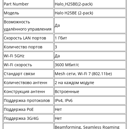
Part Number
Halo_H25BE(2-pack)
Модель
Halo H25BE (2-pack)
Возможность
Да
удалённого управления
Скорость LAN портов
1 Гбит
Количество портов
3
Wi-Fi 5GHz
Да
Wi-Fi скорость
3600 Мбит/с
Стандарт связи
Mesh сети, Wi-Fi 7 (802.11be)
Количествово антенн
2 на каждом модуле
Конструкция антенн
Встроенные
Поддержка протоколов
IPv4, IPv6
Поддержка PoE
Нет
Поддержка 3G/4G
Нет
Beamforming, Seamless Roaming