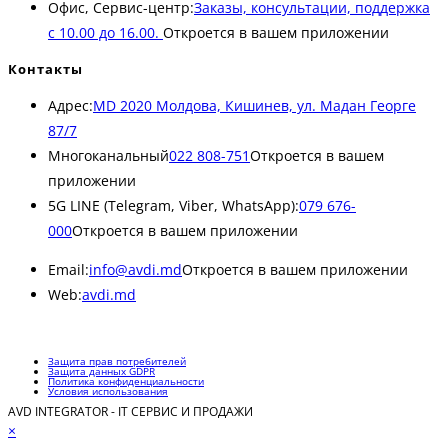
Офис, Сервис-центр:
Заказы, консультации, поддержка
с 10.00 до 16.00.
Откроется в вашем приложении
Контакты
Адрес:
MD 2020 Молдова, Кишинев, ул. Мадан Георге
87/7
Многоканальный
022 808-751
Откроется в вашем
приложении
5G LINE (Telegram, Viber, WhatsApp):
079 676-
000
Откроется в вашем приложении
Email:
info@avdi.md
Откроется в вашем приложении
Web:
avdi.md
Защита прав потребителей
Защита данных GDPR
Политика конфиденциальности
Условия использования
AVD INTEGRATOR - IT СЕРВИС И ПРОДАЖИ
×