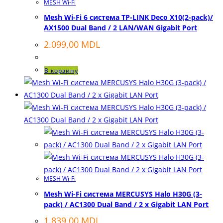
MESH Wi-Fi
Mesh Wi-Fi 6 система TP-LINK Deco X10(2-pack)/
AX1500 Dual Band / 2 LAN/WAN Gigabit Port
2.099,00
MDL
В корзину
MESH Wi-Fi
Mesh Wi-Fi система MERCUSYS Halo H30G (3-
pack) / AC1300 Dual Band / 2 x Gigabit LAN Port
1.839,00
MDL