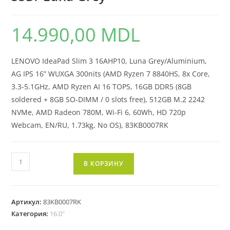
14.990,00
MDL
LENOVO IdeaPad Slim 3 16AHP10, Luna Grey/Aluminium,
AG IPS 16” WUXGA 300nits (AMD Ryzen 7 8840HS, 8x Core,
3.3-5.1GHz, AMD Ryzen AI 16 TOPS, 16GB DDR5 (8GB
soldered + 8GB SO-DIMM / 0 slots free), 512GB M.2 2242
NVMe, AMD Radeon 780M, Wi-Fi 6, 60Wh, HD 720p
Webcam, EN/RU, 1.73kg, No OS), 83KB0007RK
В КОРЗИНУ
Артикул:
83KB0007RK
Категория:
16.0"