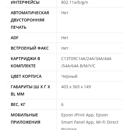
ИНТЕРФЕЙСЫ
802.11a/b/g/n
АВТОМАТИЧЕСКАЯ
Нет
ДВУСТОРОННЯЯ
ПЕЧАТЬ
ADF
Нет
ВСТРОЕНЫЙ ФАКС
Нет
КАРТРИДЖИ В
C13T09C14A/24A/34A/44A
КОМПЛЕКТЕ
/54A/64A B/M/Y/C
ЦВЕТ КОРПУСА
Черный
ГАБАРИТЫ (Ш X Г X
403 x 369 x 149
В), ММ
ВЕC, КГ
6
МОБИЛЬНЫЕ
Epson iPrint App, Epson
ПРИЛОЖЕНИЯ
Smart Panel App, Wi-Fi Direct
Printing