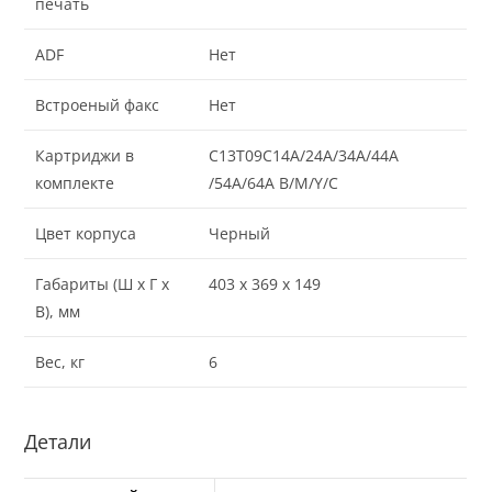
печать
ADF
Нет
Встроеный факс
Нет
Картриджи в
C13T09C14A/24A/34A/44A
комплекте
/54A/64A B/M/Y/C
Цвет корпуса
Черный
Габариты (Ш x Г x
403 x 369 x 149
В), мм
Веc, кг
6
Детали