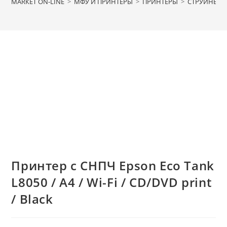
МАRКЕТ ON-LINE
>
МФУ И ПРИНТЕРЫ
>
ПРИНТЕРЫ
>
СТРУЙНЫЕ 
Принтер с СНПЧ Epson Eco Tank
L8050 / A4 / Wi-Fi / CD/DVD print
/ Black