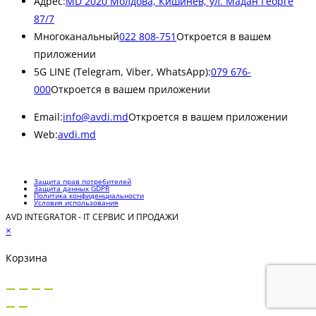
Адрес:
MD 2020 Молдова, Кишинев, ул. Мадан Георге
87/7
Многоканальный
022 808-751
Откроется в вашем
приложении
5G LINE (Telegram, Viber, WhatsApp):
079 676-
000
Откроется в вашем приложении
Email:
info@avdi.md
Откроется в вашем приложении
Web:
avdi.md
Защита прав потребителей
Защита данных GDPR
Политика конфиденциальности
Условия использования
AVD INTEGRATOR - IT СЕРВИС И ПРОДАЖИ
×
Корзина