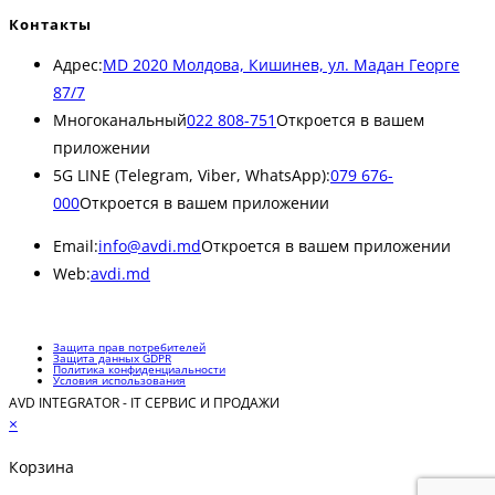
Контакты
Адрес:
MD 2020 Молдова, Кишинев, ул. Мадан Георге
87/7
Многоканальный
022 808-751
Откроется в вашем
приложении
5G LINE (Telegram, Viber, WhatsApp):
079 676-
000
Откроется в вашем приложении
Email:
info@avdi.md
Откроется в вашем приложении
Web:
avdi.md
Защита прав потребителей
Защита данных GDPR
Политика конфиденциальности
Условия использования
AVD INTEGRATOR - IT СЕРВИС И ПРОДАЖИ
×
Корзина