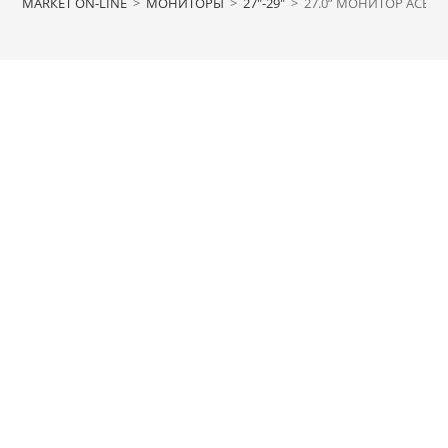
МАRКЕТ ON-LINE
>
МОНИТОРЫ
>
27"-29"
>
27.0” МОНИТОР ACER B2