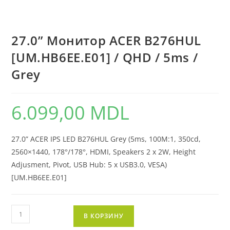
27.0” Монитор ACER B276HUL
[UM.HB6EE.E01] / QHD / 5ms /
Grey
6.099,00
MDL
27.0” ACER IPS LED B276HUL Grey (5ms, 100M:1, 350cd,
2560×1440, 178°/178°, HDMI, Speakers 2 x 2W, Height
Adjusment, Pivot, USB Hub: 5 x USB3.0, VESA)
[UM.HB6EE.E01]
В КОРЗИНУ