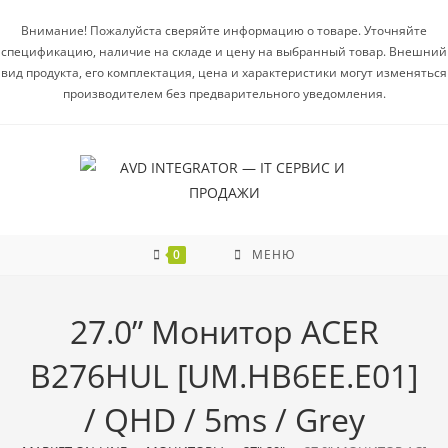
Внимание! Пожалуйста сверяйте информацию о товаре. Уточняйте
спецификацию, наличие на складе и цену на выбранный товар. Внешний
вид продукта, его комплектация, цена и характеристики могут изменяться
производителем без предварительного уведомления.
0
МЕНЮ
27.0” Монитор ACER
B276HUL [UM.HB6EE.E01]
/ QHD / 5ms / Grey