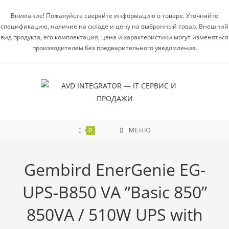
Внимание! Пожалуйста сверяйте информацию о товаре. Уточняйте
спецификацию, наличие на складе и цену на выбранный товар. Внешний
вид продукта, его комплектация, цена и характеристики могут изменяться
производителем без предварительного уведомления.
0
МЕНЮ
Gembird EnerGenie EG-
UPS-B850 VA ”Basic 850”
850VA / 510W UPS with