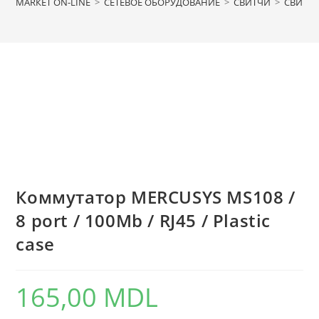
МАRКЕТ ON-LINE
>
СЕТЕВОЕ ОБОРУДОВАНИЕ
>
СВИТЧИ
>
СВИТЧИ
Коммутатор MERCUSYS MS108 /
8 port / 100Mb / RJ45 / Plastic
case
165,00
MDL