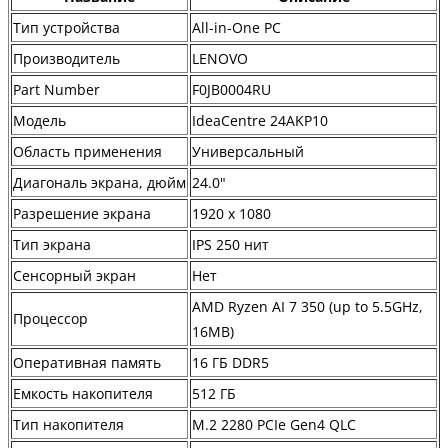
Тип устройства
All-in-One PC
Производитель
LENOVO
Part Number
F0JB0004RU
Модель
IdeaCentre 24AKP10
Область применения
Универсальный
Диагональ экрана, дюйм
24.0"
Разрешение экрана
1920 x 1080
Тип экрана
IPS 250 нит
Сенсорный экран
Нет
AMD Ryzen AI 7 350 (up to 5.5GHz,
Процессор
16MB)
Оперативная память
16 ГБ DDR5
Емкость накопителя
512 ГБ
Тип накопителя
M.2 2280 PCIe Gen4 QLC